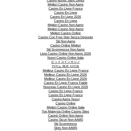
Casino Bonus Sans Depot
Migliori Casino Non Aams
Casino En Ligne France
Casino En Ligne
Casino En Ligne 2026
Casino En Ligne
Migliori Casino Non Aams
Migliori Casino Non Aams
Migliori Casino Online
Casino Con Free Spin Senza Deposito
Siti Non Aams
Casino Online Migliori
Siti Scommesse Non Aams
Lista Casino Online Non Aams 2026
Nuovi Casino Online Italia
ビットコインカジノ
카지노 해외 사이트
Meilleur Casino En Ligne France
Meilleur Casino En Ligne 2026
Meilleur Casino En Ligne 2026
Casino En Ligne France Fiable
Nouveau Casino En Ligne 2026
Casino En Ligne France
Casino En Ligne France
Casino Aams Nuovi
Casino Online
Migliori Casino Online Italia
Top Malaysia Online Casino Sites
Casinò Online Non Aams
Casino Sicuri Non AAMS
Siti Scommesse
Slots Non AAMS