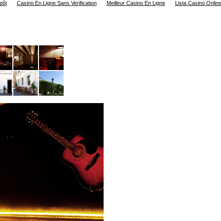
pôt
Casino En Ligne Sans Verification
Meilleur Casino En Ligne
Lista Casino Onli