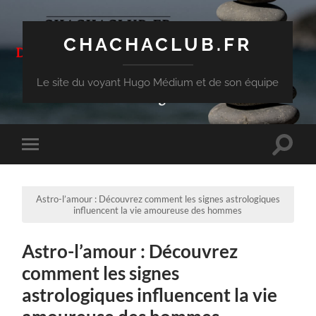
CHACHACLUB.FR
Le site du voyant Hugo Médium et de son équipe
Toggle
Toggle
search
mobile
field
menu
Astro-l’amour : Découvrez comment les signes astrologiques
influencent la vie amoureuse des hommes
Astro-l’amour : Découvrez
comment les signes
astrologiques influencent la vie